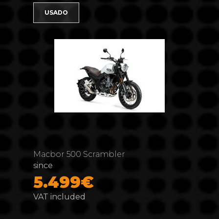
USADO
Macbor 500 Scrambler
since
5.499€
VAT included