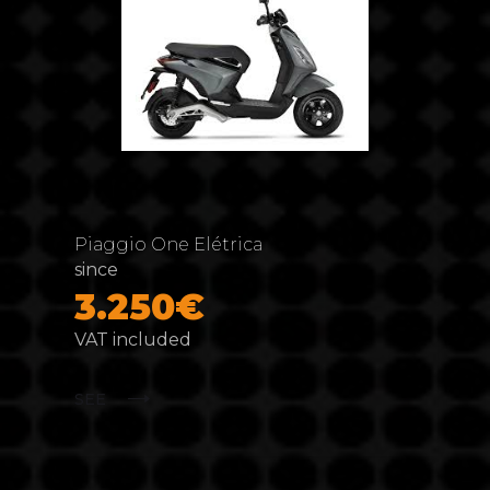
Piaggio One Elétrica
since
3.250€
VAT included
SEE