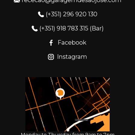
rececao@garagemdesaojose.com
(+351) 296 920 130
(+351) 918 783 315 (Bar)
Facebook
Instagram
Monday to Thursday from 9am to 7pm