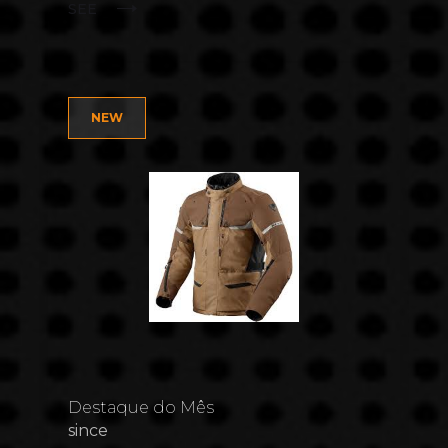
SEE
NEW
Destaque do Mês
since