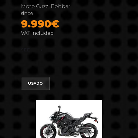
Moto Guzzi Bobber
since
9.990€
VAT included
SEE
USADO