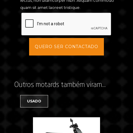
lectus, non ullamcorper nibh. Aliquam commodo
quam sit amet laoreet tristique.
Outros motards também viram...
USADO