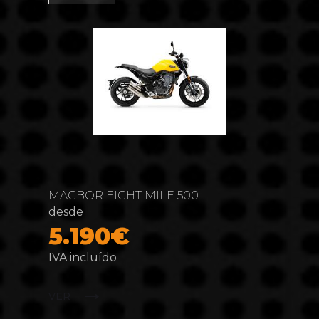
MACBOR EIGHT MILE 500
desde
5.190€
IVA incluído
VER