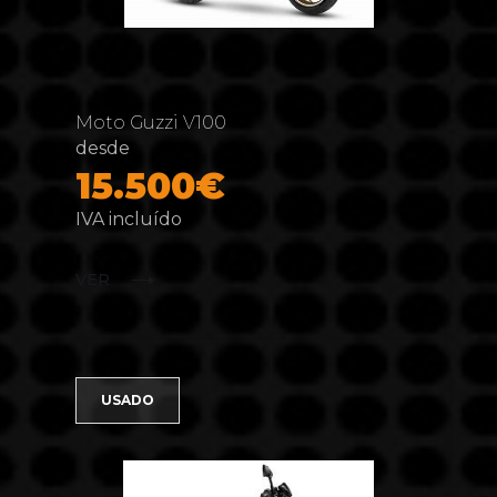
Moto Guzzi V100
desde
15.500€
IVA incluído
VER
USADO