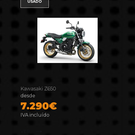
USADO
Kawasaki Z650
desde
7.290€
IVA incluído
VER