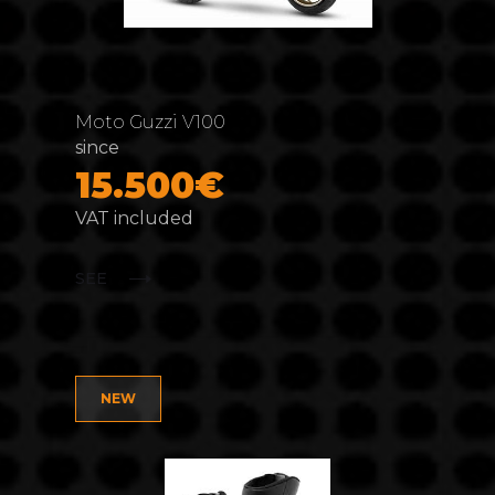
Moto Guzzi V100
since
15.500€
VAT included
SEE
NEW