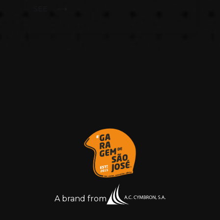
SEE
A brand from