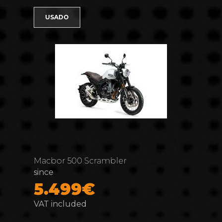
USADO
Macbor 500 Scrambler
since
5.499€
VAT included